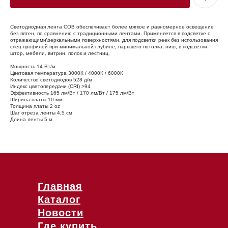
Светодиодная лента COB обеспечивает более мягкое и равномерное освещение
без пятен, по сравнению с традиционными лентами. Применяется в подсветке с
отражающими\зеркальными поверхностями, для подсветки реек без использования
спец профилей при минимальной глубине, парящего потолка, ниш, в подсветки
штор, мебели, витрин, полок и лестниц.
Мощность 14 Вт/м
Цветовая температура 3000К / 4000К / 6000К
Количество светодиодов 528 д/м
Индекс цветопередачи (CRI) >94
Эффективность 165 лм/Вт / 170 лм/Вт / 175 лм/Вт
Ширина платы 10 мм
Толщина платы 2 oz
Шаг отреза ленты 4,5 cм
Длина ленты 5 м
Главная
Каталог
Новости
Где купить