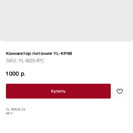
Коннектор питания YL-KP48
SKU:
YL-M20-IPC
1 000
р.
Купить
YL TRACK 23
48 V