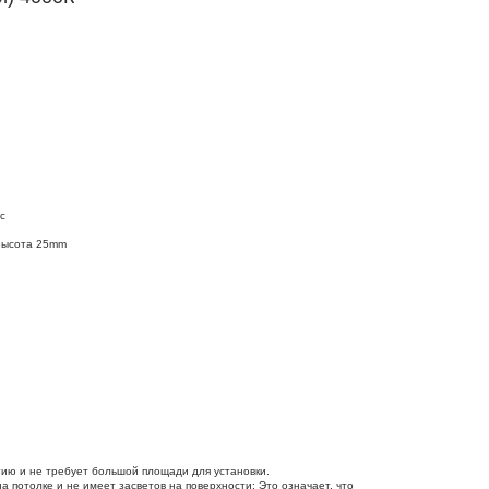
c
Высота 25mm
гию и не требует большой площади для установки.
на потолке и не имеет засветов на поверхности: Это означает, что