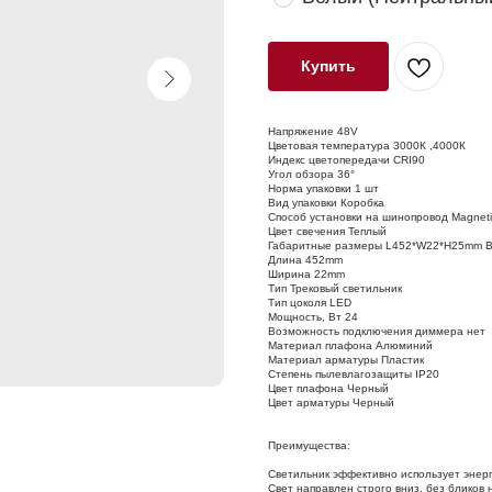
Купить
Напряжение 48V
Цветовая температура 3000К ,4000К
Индекс цветопередачи CRI90
Угол обзора 36°
Норма упаковки 1 шт
Вид упаковки Коробка
Способ установки на шинопровод Magneti
Цвет свечения Теплый
Габаритные размеры L452*W22*H25mm 
Длина 452mm
Ширина 22mm
Тип Трековый светильник
Тип цоколя LED
Мощность, Вт 24
Возможность подключения диммера нет
Материал плафона Алюминий
Материал арматуры Пластик
Степень пылевлагозащиты IP20
Цвет плафона Черный
Цвет арматуры Черный
Преимущества:
Светильник эффективно использует энер
Свет направлен строго вниз, без бликов 