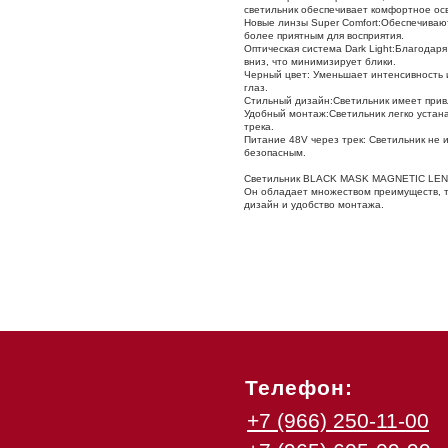
светильник обеспечивает комфортное осв
Новые линзы Super Comfort:Обеспечиваю
более приятным для восприятия.
Оптическая система Dark Light:Благодар
вниз, что минимизирует блики.
Черный цвет: Уменьшает интенсивность и
глаз.
Стильный дизайн:Светильник имеет прив
Удобный монтаж:Светильник легко устан
трека.
Питание 48V через трек: Светильник не 
безопасным.
Светильник BLACK MASK MAGNETIC LENS 
Он обладает множеством преимуществ, та
дизайн и удобство монтажа.
Телефон:
+7 (966) 250-11-00