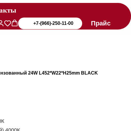
акты
Прайс
+7-(966)-250-11-00
инзованный 24W L452*W22*H25mm BLACK
0К
й) 4000К