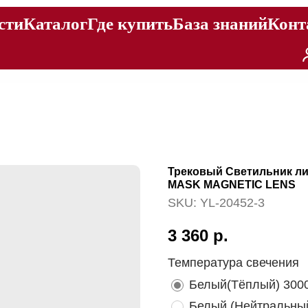
сти
Каталог
Где купить
База знаний
Конт
Трековый Светильник л
MASK MAGNETIC LENS
SKU:
YL-20452-3
3 360
р.
Температура свечения
Белый(Тёплый) 300
Белый (Нейтральны