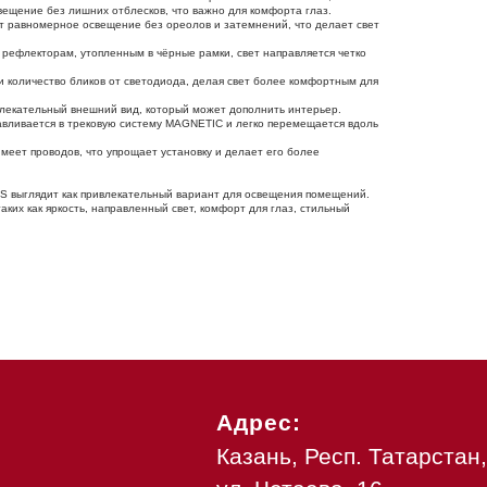
ещение без лишних отблесков, что важно для комфорта глаз.
т равномерное освещение без ореолов и затемнений, что делает свет
я рефлекторам, утопленным в чёрные рамки, свет направляется четко
 количество бликов от светодиода, делая свет более комфортным для
лекательный внешний вид, который может дополнить интерьер.
авливается в трековую систему MAGNETIC и легко перемещается вдоль
имеет проводов, что упрощает установку и делает его более
выглядит как привлекательный вариант для освещения помещений.
ких как яркость, направленный свет, комфорт для глаз, стильный
Адрес:
Казань, Респ. Татарстан,