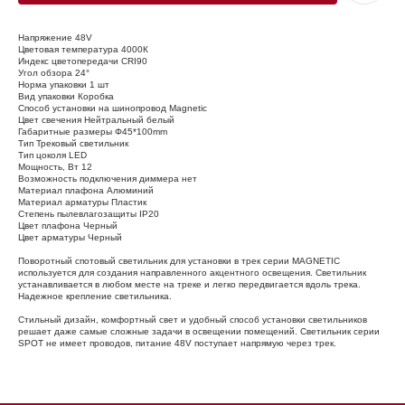
Напряжение 48V
Цветовая температура 4000К
Индекс цветопередачи CRI90
Угол обзора 24°
Норма упаковки 1 шт
Вид упаковки Коробка
Способ установки на шинопровод Magnetic
Цвет свечения Нейтральный белый
Габаритные размеры Φ45*100mm
Тип Трековый светильник
Тип цоколя LED
Мощность, Вт 12
Возможность подключения диммера нет
Материал плафона Алюминий
Материал арматуры Пластик
Степень пылевлагозащиты IP20
Цвет плафона Черный
Цвет арматуры Черный
Поворотный спотовый светильник для установки в трек серии MAGNETIC
используется для создания направленного акцентного освещения. Светильник
устанавливается в любом месте на треке и легко передвигается вдоль трека.
Надежное крепление светильника.
Стильный дизайн, комфортный свет и удобный способ установки светильников
решает даже самые сложные задачи в освещении помещений. Светильник серии
SPOT не имеет проводов, питание 48V поступает напрямую через трек.