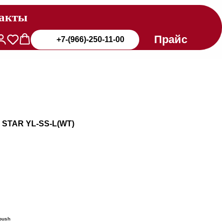
акты
Прайс
+7-(966)-250-11-00
 STAR YL-SS-L(WT)
push