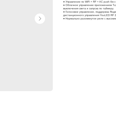
● Управление по WiFi + RF + AC push бе
● Облачное управление приложением Tuy
выключения света и запуска по таймеру.
● Голосовое управление, поддержка Яндек
дистанционного управления YouLED RF 2
● Нормально разомкнутое реле с высоки