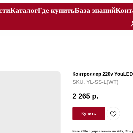
сти
Каталог
Где купить
База знаний
Конт
Контроллер 220v YouLED
SKU:
YL-SS-L(WT)
2 265
р.
Купить
Реле 220в с управлением по WiFi, RF и 