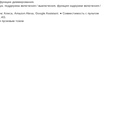
з функции диммирования.
a, поддержка включения / выключения, функция задержки включения /
с Алиса, Amazon Alexa, Google Assistant. ● Совместимость с пультом
.4G.
м пусковым током