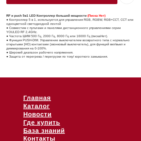
RF и push 5в1 LED Контроллер большой мощности
(Писка Нет)
● Контроллер 5 в 1, используется для управления RGB, RGBW, RGB+CCT, CCT или
одноцветной светодиодной лентой
● Совместим с пультами и панелями дистанционного управлениями серии
YOULED RF 2,4GHz.
● Частота ШИМ 500 Гц, 2000 Гц, 8000 Гц или 16000 Гц (пискаНет).
● Функция PUSH-DIM. Управление выключателем возвратного типа с нормально
открытыми [НО) контактами (звонковый выключатель), для функций вкл/выкл и
диммирования на 0-100%.
● Широкий диапазон рабочего напряжения.
● Защита от перегрева / перегрузки по току/ короткого замыкания.
Главная
Каталог
Новости
Где купить
База знаний
Контакты