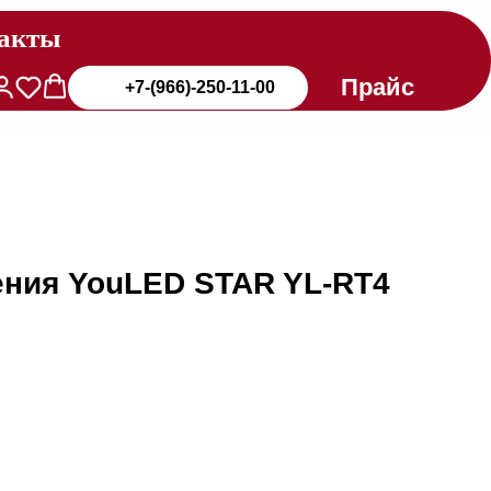
акты
Прайс
+7-(966)-250-11-00
ения YouLED STAR YL-RT4