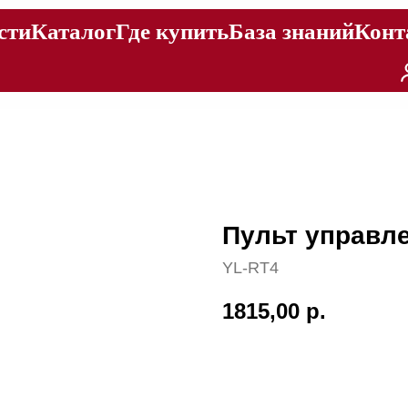
сти
Каталог
Где купить
База знаний
Конт
Пульт управл
YL-RT4
1815,00
р.
Купить