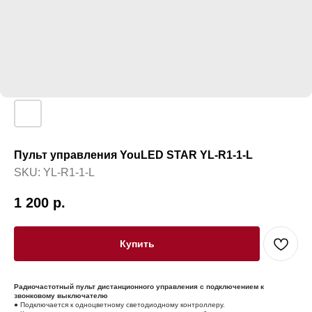
Пульт управления YouLED STAR YL-R1-1-L
SKU:
YL-R1-1-L
1 200
р.
Купить
Радиочастотный пульт дистанционного управления с подключением к
звонковому выключателю
● Подключается к одноцветному светодиодному контроллеру.