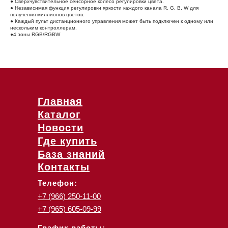
● Сверхчувствительное сенсорное колесо регулировки цвета.
● Независимая функция регулировки яркости каждого канала R, G, B, W для
получения миллионов цветов.
● Каждый пульт дистанционного управления может быть подключен к одному или
нескольким контроллерам.
●4 зоны RGB/RGBW
Главная
Каталог
Новости
Где купить
База знаний
Контакты
Телефон:
+7 (966) 250-11-00
+7 (965) 605-09-99
График работы: