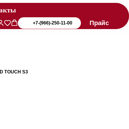
акты
Прайс
+7-(966)-250-11-00
ED TOUCH S3