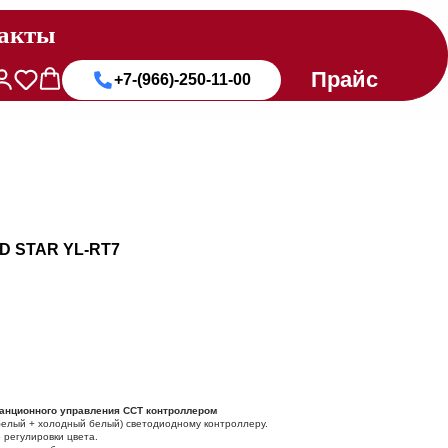
акты
Прайс
+7-(966)-250-11-00
D STAR YL-RT7
анционного управления CCT контроллером
белый + холодный белый) светодиодному контроллеру.
 регулировки цвета.