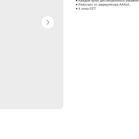
● Каждый пульт дистанционного управле
● Работает от аккумулятора AAAx2.
● 4 зоны CCT