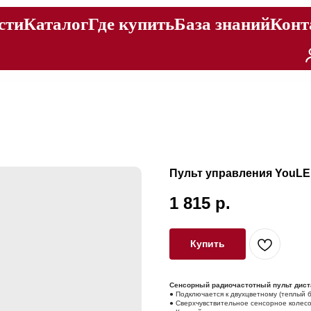
сти
Каталог
Где купить
База знаний
Конт
Пульт управления YouLE
1 815
р.
Купить
Сенсорный радиочастотный пульт дист
● Подключается к двухцветному (теплый 
● Сверхчувствительное сенсорное колесо