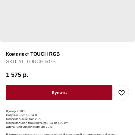
Комплект TOUCH RGB
SKU:
YL-TOUCH-RGB
1 575
р.
Купить
Функция: RGB
Напряжение: 12-24 В
Максимальный ток: 20А
Максимальная мощность при 24 В: 480 Вт
Дистанция управления: до 20 м
В комплект входят контроллер и чёрный сенсорный радиочастотный пульт с